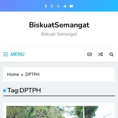
Skip
to
content
BiskuatSemangat
Biskuat Semangat
MENU
Home
DPTPH
Tag:
DPTPH