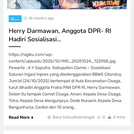
10 months ago
BLOG
Herry Darmawan, Anggota DPR- RI
Hadiri Sosialisasi…
https://sigiku.com/wp-
content/uploads/2025/10/IMG_20251024_122958.jpg
Pewarta : A Y Saputra. Kabupaten Ciamis – Sosialisasi
Saluran Irigasi Inpres yang diselenggarakan BBWS Citanduy,
Jum’at (24/10/2025) bertempat di Aula Kecamatan Cisaga,
turut dihadiri Anggota Fraksi PAN DPR RI, Herry Darmawan.
Selain itu tampak Camat Cisaga, Aman, Kepala Desa Cisaga,
Toha, Kepala Desa Wangunjaya, Dede Nuraeni, Kepala Desa
Bangunharja, Carikin dan 10 orang…
Read More
Benz biskuatsemangat
0
3 mins