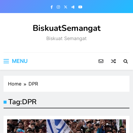
Skip
to
content
BiskuatSemangat
Biskuat Semangat
MENU
Home
DPR
Tag:
DPR