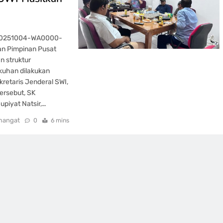
-20251004-WA0000-
an Pimpinan Pusat
n struktur
kuhan dilakukan
retaris Jenderal SWI,
ersebut, SK
upiyat Natsir,…
mangat
0
6 mins