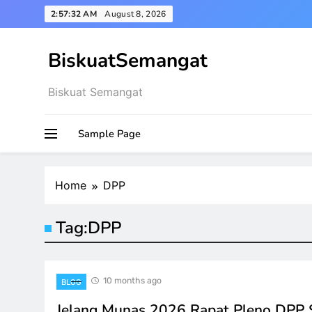
Skip
2:57:32 AM
August 8, 2026
to
content
BiskuatSemangat
Biskuat Semangat
Sample Page
Home
DPP
Tag:
DPP
10 months ago
BLOG
Jelang Munas 2026 Rapat Pleno DPP 