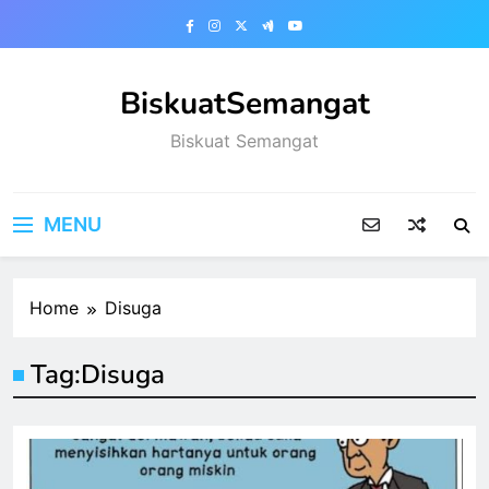
Skip
to
content
BiskuatSemangat
Biskuat Semangat
MENU
Home
Disuga
Tag:
Disuga