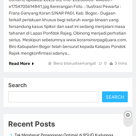
e1754705614841.jpg Kererangan Foto. : Ilustrasi Pewarta :
Frans Ganyang Koran SINAR PAGI, Kab. Bogor,- Dugaan
terkait perlakuan khusus bagi seluruh warga binaan yang
tersandung kasus tipikor dan saat ini sedang menjalani masa
tahanan di Lapas Ponfdok Rajeg, Cibinong menjadi perhatian
serius. Meskipun sebelumnya www.koransinsrpagiijuara.com,
Biro Kabupaten Bogor telah bersurat kepada Kalapas Pondok
Rajek mengkonfirmasi adanya…
Read More
Benz biskuatsemangat
0
3 mins
Search
SEARCH
Recent Posts
Tak Mendapat Penanganan Optimal di RSUD Kudungga,…