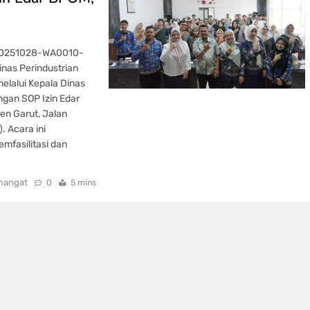
-20251028-WA0010-
nas Perindustrian
elalui Kepala Dinas
ngan SOP Izin Edar
en Garut, Jalan
 Acara ini
mfasilitasi dan
mangat
0
5 mins