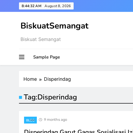
Skip
8:44:33 AM
August 8, 2026
to
content
BiskuatSemangat
Biskuat Semangat
Sample Page
Home
Disperindag
Tag:
Disperindag
9 months ago
BLOG
Disperindag Garut Gagas Sosialisasi I