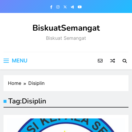
Skip
to
content
BiskuatSemangat
Biskuat Semangat
MENU
Home
Disiplin
Tag:
Disiplin