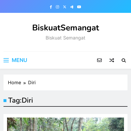
Skip
to
content
BiskuatSemangat
Biskuat Semangat
MENU
Home
Diri
Tag:
Diri