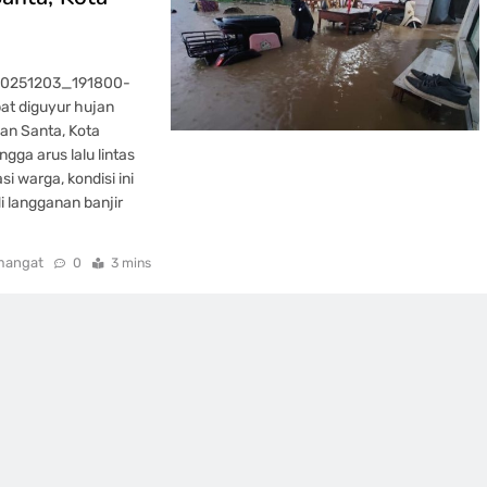
_20251203_191800-
at diguyur hujan
lan Santa, Kota
gga arus lalu lintas
i warga, kondisi ini
i langganan banjir
mangat
0
3 mins