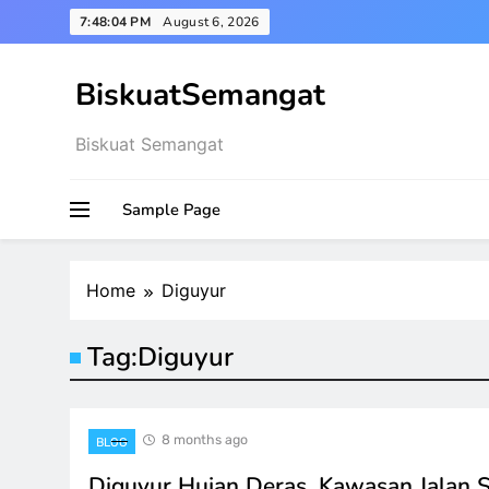
Skip
7:48:05 PM
August 6, 2026
to
content
BiskuatSemangat
Biskuat Semangat
Sample Page
Home
Diguyur
Tag:
Diguyur
8 months ago
BLOG
Diguyur Hujan Deras, Kawasan Jalan S