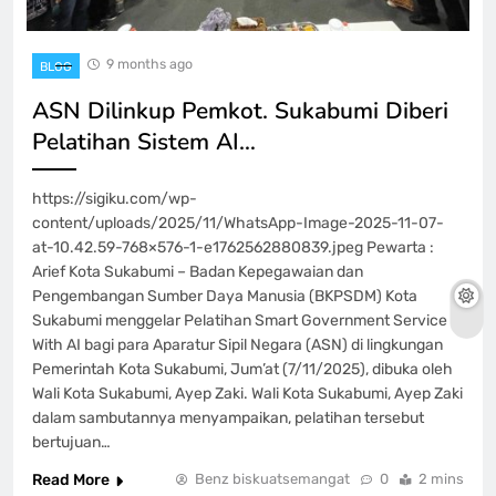
9 months ago
BLOG
ASN Dilinkup Pemkot. Sukabumi Diberi
Pelatihan Sistem AI…
https://sigiku.com/wp-
content/uploads/2025/11/WhatsApp-Image-2025-11-07-
at-10.42.59-768×576-1-e1762562880839.jpeg Pewarta :
Arief Kota Sukabumi – Badan Kepegawaian dan
Pengembangan Sumber Daya Manusia (BKPSDM) Kota
Sukabumi menggelar Pelatihan Smart Government Service
With AI bagi para Aparatur Sipil Negara (ASN) di lingkungan
Pemerintah Kota Sukabumi, Jum’at (7/11/2025), dibuka oleh
Wali Kota Sukabumi, Ayep Zaki. Wali Kota Sukabumi, Ayep Zaki
dalam sambutannya menyampaikan, pelatihan tersebut
bertujuan…
Read More
Benz biskuatsemangat
0
2 mins