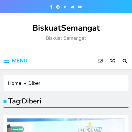
Skip
to
content
BiskuatSemangat
Biskuat Semangat
MENU
Home
Diberi
Tag:
Diberi