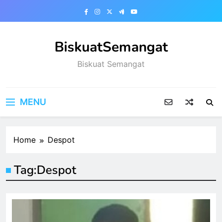
Skip
to
content
BiskuatSemangat
Biskuat Semangat
MENU
Home
Despot
Tag:
Despot