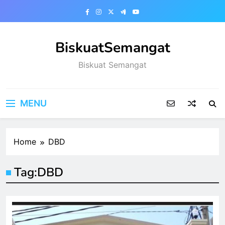
Skip
to
content
BiskuatSemangat
Biskuat Semangat
MENU
Home
DBD
Tag:
DBD