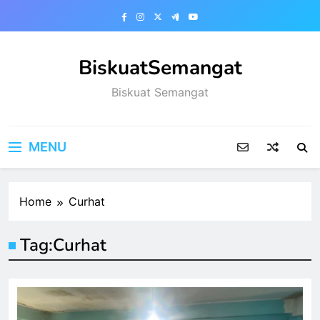
Skip
to
content
BiskuatSemangat
Biskuat Semangat
MENU
Home
Curhat
Tag:
Curhat