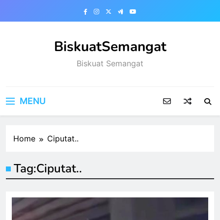
Skip
to
content
BiskuatSemangat
Biskuat Semangat
MENU
Home
Ciputat..
Tag:
Ciputat..