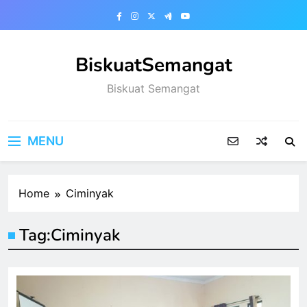
Skip
to
content
BiskuatSemangat
Biskuat Semangat
MENU
Home
Ciminyak
Tag:
Ciminyak