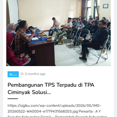
2 months ago
BLOG
Pembangunan TPS Terpadu di TPA
Ciminyak Solusi…
https://sigiku.com/wp-content/uploads/2026/05/IMG-
20260522-WA0004-e1779431568203.jpg Pewarta : A Y