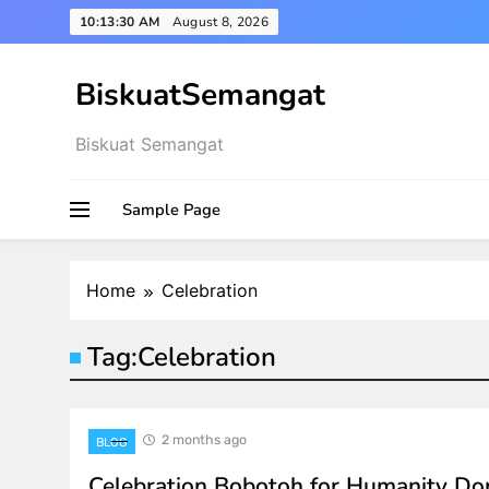
Skip
10:13:30 AM
August 8, 2026
to
content
BiskuatSemangat
Biskuat Semangat
Sample Page
Home
Celebration
Tag:
Celebration
2 months ago
BLOG
Celebration Bobotoh for Humanity Do