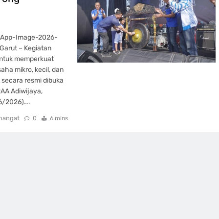
tsApp-Image-2026-
Garut – Kegiatan
untuk memperkuat
ha mikro, kecil, dan
 secara resmi dibuka
RAA Adiwijaya,
/6/2026)….
mangat
0
6 mins