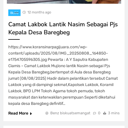
12 months ago
BLOG
Camat Lakbok Lantik Nasim Sebagai Pjs
Kepala Desa Baregbeg
https://www.koransinarpagijuara.com/wp-
content/uploads/2025/08/IMG_20250808_164850-
e1754705596305.jpg Pewarta : A Y Saputra Kabupaten
Ciamis – Camat Lakbok Mujiono lantik Nasim sebagai Pjs
Kepala Desa Baregbeg,bertempat di Aula desa Baregbeg
jumat (08/08/2025) Hadir dalam pelantikan tersebut Camat
Lakbok yang di dampingi sekmat,Kapolsek Lakbok, Koramil
Lakbok, BPD LPM Tokoh Agama tokoh pemuda, tokoh
masyarakat dan keterwakilan perempuan Seperti diketahui
kepala desa Baregbeg definitif…
Read More
Benz biskuatsemangat
0
3 mins