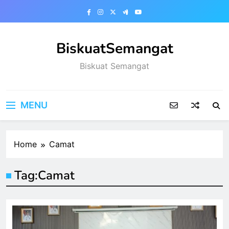
Skip
to
content
BiskuatSemangat
Biskuat Semangat
MENU
Home
Camat
Tag:
Camat