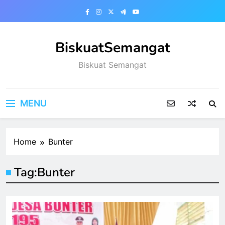
Skip
to
content
BiskuatSemangat
Biskuat Semangat
MENU
Home
Bunter
Tag:
Bunter