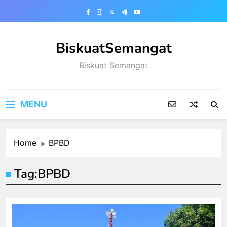
Skip
to
content
BiskuatSemangat
Biskuat Semangat
MENU
Home
BPBD
Tag:
BPBD