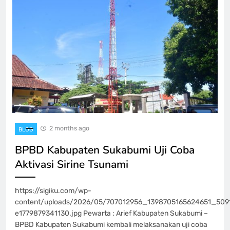
2 months ago
BLOG
BPBD Kabupaten Sukabumi Uji Coba
Aktivasi Sirine Tsunami
https://sigiku.com/wp-
content/uploads/2026/05/707012956_1398705165624651_50
e1779879341130.jpg Pewarta : Arief Kabupaten Sukabumi –
BPBD Kabupaten Sukabumi kembali melaksanakan uji coba