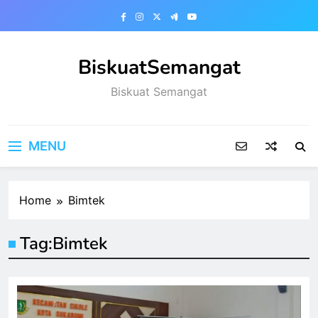
Skip
to
content
BiskuatSemangat
Biskuat Semangat
MENU
Home
Bimtek
Tag:
Bimtek