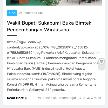
11 months ago
BLOG
Wakil Bupati Sukabumi Buka Bimtek
Pengembangan Wirausaha…
https://sigiku.com/wp-
content/uploads/2025/09/IMG_20250919_135812-
e1758265508404.jpg Pewarta : Arief Kabupaten Sukabumi –
Wakil Bupati Sukabumi, H Andreas menghadiri Pembukaan
Bimbingan Teknis (Bimtek) Penumbuhan dan Pengembangan
Wirausaha Baru (WUB) Industri Kecil di Hotel Agusta
Palabuhanratu, Kamis (18/9/2025). Bimtek yang digelar
selama empat hari ini merupakan hasil kolaborasi Anggota
Komisi VII DPR RI, H Iman Adinugraha bersama Kementerian
Perindustrian. Sebanyak 240 peserta…
Read More
Benz biskuatsemangat
0
3 mins