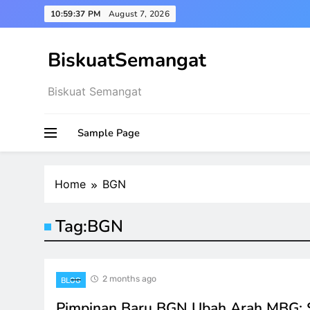
Skip
10:59:38 PM
August 7, 2026
to
content
BiskuatSemangat
Biskuat Semangat
Sample Page
Home
BGN
Tag:
BGN
2 months ago
BLOG
Pimpinan Baru BGN Ubah Arah MBG: 