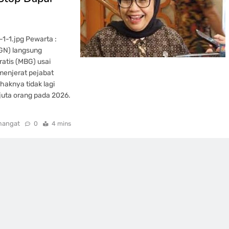
1-1.jpg Pewarta :
BGN) langsung
atis (MBG) usai
menjerat pejabat
aknya tidak lagi
juta orang pada 2026.
mangat
0
4 mins