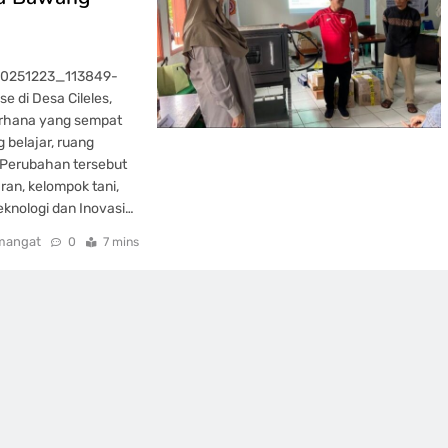
_20251223_113849-
 di Desa Cileles,
erhana yang sempat
 belajar, ruang
. Perubahan tersebut
ran, kelompok tani,
eknologi dan Inovasi…
mangat
0
7 mins