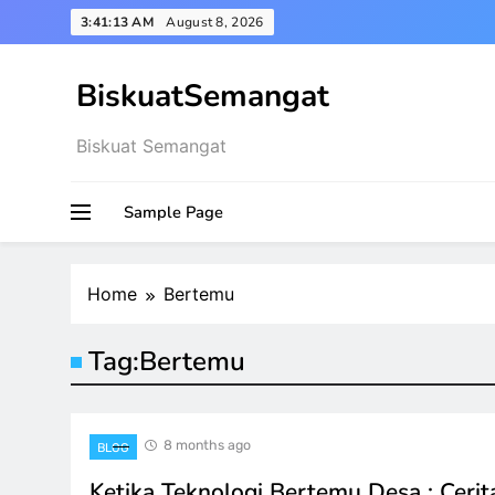
Skip
3:41:14 AM
August 8, 2026
to
content
BiskuatSemangat
Biskuat Semangat
Sample Page
Home
Bertemu
Tag:
Bertemu
8 months ago
BLOG
Ketika Teknologi Bertemu Desa : Ceri