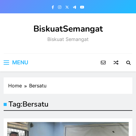
Skip
to
content
BiskuatSemangat
Biskuat Semangat
MENU
Home
Bersatu
Tag:
Bersatu