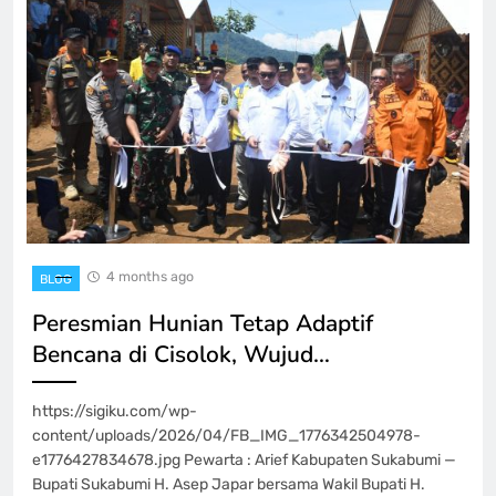
4 months ago
BLOG
Peresmian Hunian Tetap Adaptif
Bencana di Cisolok, Wujud…
https://sigiku.com/wp-
content/uploads/2026/04/FB_IMG_1776342504978-
e1776427834678.jpg Pewarta : Arief Kabupaten Sukabumi —
Bupati Sukabumi H. Asep Japar bersama Wakil Bupati H.