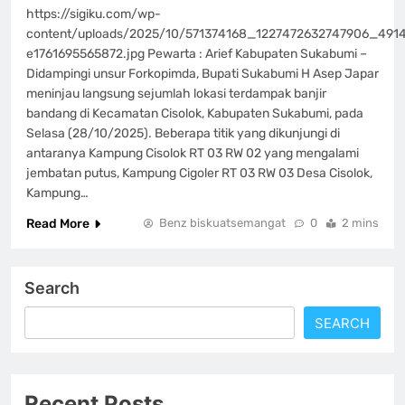
https://sigiku.com/wp-
content/uploads/2025/10/571374168_1227472632747906_491
e1761695565872.jpg Pewarta : Arief Kabupaten Sukabumi –
Didampingi unsur Forkopimda, Bupati Sukabumi H Asep Japar
meninjau langsung sejumlah lokasi terdampak banjir
bandang di Kecamatan Cisolok, Kabupaten Sukabumi, pada
Selasa (28/10/2025). Beberapa titik yang dikunjungi di
antaranya Kampung Cisolok RT 03 RW 02 yang mengalami
jembatan putus, Kampung Cigoler RT 03 RW 03 Desa Cisolok,
Kampung…
Read More
Benz biskuatsemangat
0
2 mins
Search
SEARCH
Recent Posts