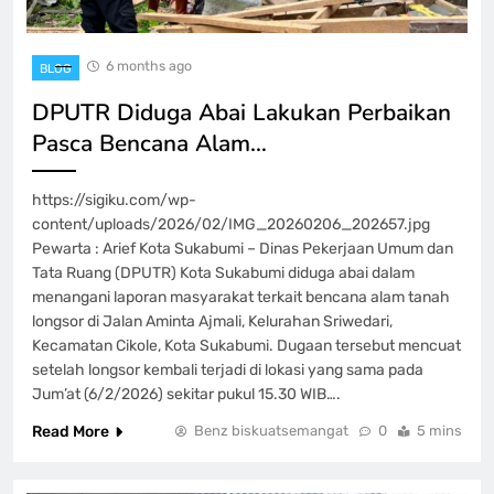
6 months ago
BLOG
DPUTR Diduga Abai Lakukan Perbaikan
Pasca Bencana Alam…
https://sigiku.com/wp-
content/uploads/2026/02/IMG_20260206_202657.jpg
Pewarta : Arief Kota Sukabumi – Dinas Pekerjaan Umum dan
Tata Ruang (DPUTR) Kota Sukabumi diduga abai dalam
menangani laporan masyarakat terkait bencana alam tanah
longsor di Jalan Aminta Ajmali, Kelurahan Sriwedari,
Kecamatan Cikole, Kota Sukabumi. Dugaan tersebut mencuat
setelah longsor kembali terjadi di lokasi yang sama pada
Jum’at (6/2/2026) sekitar pukul 15.30 WIB….
Read More
Benz biskuatsemangat
0
5 mins