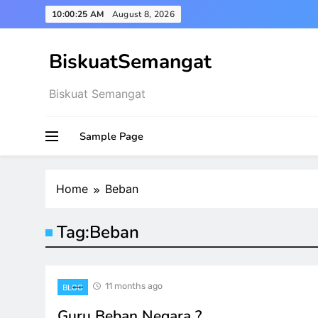
Skip
10:00:26 AM
August 8, 2026
to
content
BiskuatSemangat
Biskuat Semangat
Sample Page
Home
Beban
Tag:
Beban
11 months ago
BLOG
Guru Beban Negara ?…