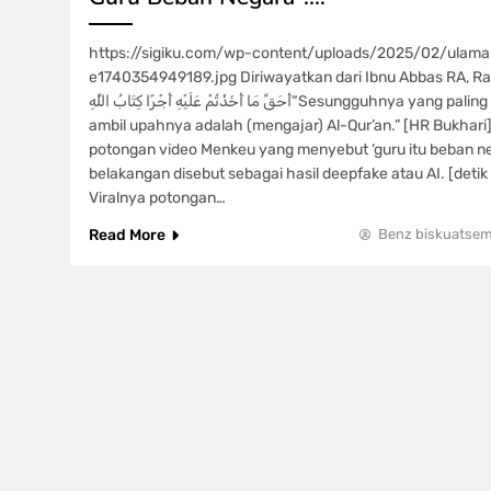
https://sigiku.com/wp-content/uploads/2025/02/ulama
e1740354949189.jpg Diriwayatkan dari Ibnu Abbas RA, Rasul 
أَحَقَّ مَا أَخَذْتُمْ عَلَيْهِ أَجْرًا كِتَابُ اللَّهِ“Sesungguhnya yang paling baik untuk kalian
ambil upahnya adalah (mengajar) Al-Qur’an.” [HR Bukhari]
potongan video Menkeu yang menyebut ‘guru itu beban n
belakangan disebut sebagai hasil deepfake atau AI. [deti
Viralnya potongan…
Read More
Benz biskuatse