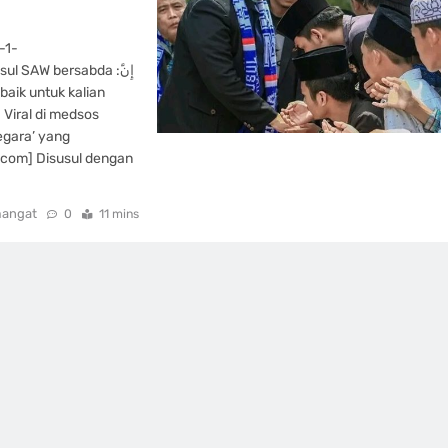
-1-
SAW bersabda :إِنَّ
 Viral di medsos
egara’ yang
k com] Disusul dengan
mangat
0
11 mins