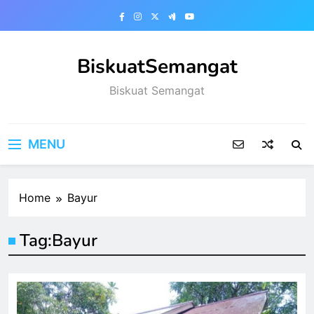
Skip
to
content
BiskuatSemangat
Biskuat Semangat
MENU
Home
Bayur
Tag:
Bayur