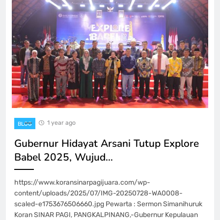
1 year ago
BLOG
Gubernur Hidayat Arsani Tutup Explore
Babel 2025, Wujud…
https://www.koransinarpagijuara.com/wp-
content/uploads/2025/07/IMG-20250728-WA0008-
scaled-e1753676506660.jpg Pewarta : Sermon Simanihuruk
Koran SINAR PAGI, PANGKALPINANG,-Gubernur Kepulauan