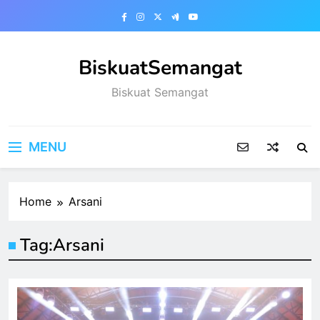
Skip
to
content
BiskuatSemangat
Biskuat Semangat
MENU
Home
Arsani
Tag:
Arsani