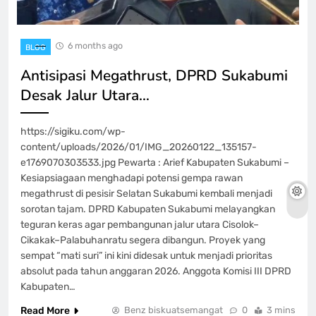
6 months ago
BLOG
Antisipasi Megathrust, DPRD Sukabumi
Desak Jalur Utara…
https://sigiku.com/wp-
content/uploads/2026/01/IMG_20260122_135157-
e1769070303533.jpg Pewarta : Arief Kabupaten Sukabumi –
Kesiapsiagaan menghadapi potensi gempa rawan
megathrust di pesisir Selatan Sukabumi kembali menjadi
sorotan tajam. DPRD Kabupaten Sukabumi melayangkan
teguran keras agar pembangunan jalur utara Cisolok–
Cikakak–Palabuhanratu segera dibangun. Proyek yang
sempat “mati suri” ini kini didesak untuk menjadi prioritas
absolut pada tahun anggaran 2026. Anggota Komisi III DPRD
Kabupaten…
Read More
Benz biskuatsemangat
0
3 mins