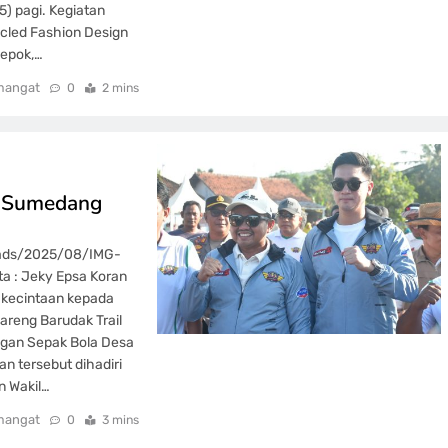
) pagi. Kegiatan
cled Fashion Design
Depok,…
mangat
0
2 mins
a Sumedang
oads/2025/08/IMG-
 : Jeky Epsa Koran
 kecintaan kepada
areng Barudak Trail
ngan Sepak Bola Desa
 tersebut dihadiri
n Wakil…
mangat
0
3 mins