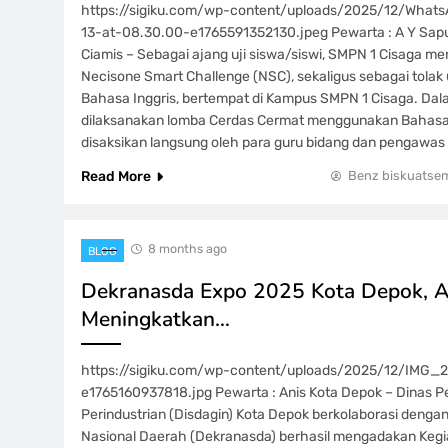
https://sigiku.com/wp-content/uploads/2025/12/What
13-at-08.30.00-e1765591352130.jpeg Pewarta : A Y Sap
Ciamis – Sebagai ajang uji siswa/siswi, SMPN 1 Cisaga m
Necisone Smart Challenge (NSC), sekaligus sebagai tola
Bahasa Inggris, bertempat di Kampus SMPN 1 Cisaga. Dal
dilaksanakan lomba Cerdas Cermat menggunakan Bahasa 
disaksikan langsung oleh para guru bidang dan pengawas 
Read More
Benz biskuatse
8 months ago
BLOG
Dekranasda Expo 2025 Kota Depok, A
Meningkatkan…
https://sigiku.com/wp-content/uploads/2025/12/IMG
e1765160937818.jpg Pewarta : Anis Kota Depok – Dinas 
Perindustrian (Disdagin) Kota Depok berkolaborasi denga
Nasional Daerah (Dekranasda) berhasil mengadakan Keg