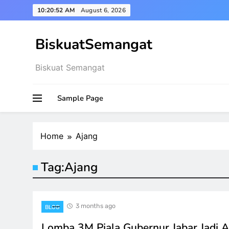
Skip
10:20:53 AM
August 6, 2026
to
content
BiskuatSemangat
Biskuat Semangat
Sample Page
Home
Ajang
Tag:
Ajang
3 months ago
BLOG
Lomba 3M Piala Gubernur Jabar Jadi A