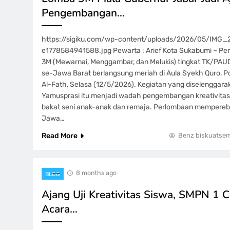
Pengembangan…
https://sigiku.com/wp-content/uploads/2026/05/IMG
e1778584941588.jpg Pewarta : Arief Kota Sukabumi – P
3M (Mewarnai, Menggambar, dan Melukis) tingkat TK/PAU
se-Jawa Barat berlangsung meriah di Aula Syekh Quro, P
Al-Fath, Selasa (12/5/2026). Kegiatan yang diselenggar
Yamusprasi itu menjadi wadah pengembangan kreativitas 
bakat seni anak-anak dan remaja. Perlombaan mempereb
Jawa…
Read More
Benz biskuatse
8 months ago
BLOG
Ajang Uji Kreativitas Siswa, SMPN 1 C
Acara…