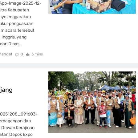
sApp-Image-2025-12-
utra Kabupaten
enyelenggarakan
k ukur penguasaan
am acara tersebut
Inggris, yang
dari Dinas…
mangat
0
3 mins
jang
_20251208_091603-
Perdagangan dan
n Dewan Kerajinan
iatan Depok Expo