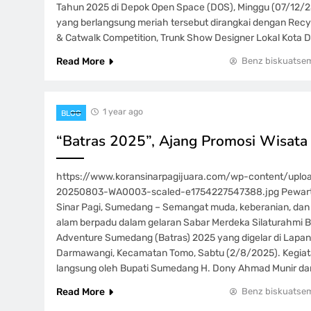
Tahun 2025 di Depok Open Space (DOS), Minggu (07/12/25
yang berlangsung meriah tersebut dirangkai dengan Recy
& Catwalk Competition, Trunk Show Designer Lokal Kota 
Read More
Benz biskuatse
1 year ago
BLOG
“Batras 2025”, Ajang Promosi Wisat
https://www.koransinarpagijuara.com/wp-content/upl
20250803-WA0003-scaled-e1754227547388.jpg Pewarta
Sinar Pagi, Sumedang – Semangat muda, keberanian, dan
alam berpadu dalam gelaran Sabar Merdeka Silaturahmi B
Adventure Sumedang (Batras) 2025 yang digelar di Lapa
Darmawangi, Kecamatan Tomo, Sabtu (2/8/2025). Kegiatan
langsung oleh Bupati Sumedang H. Dony Ahmad Munir da
Read More
Benz biskuatse