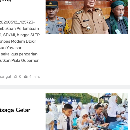
_20260512_125723-
embukaan Perlombaan
D, SD/MI, hingga SLTP
onpes Modern Dzikir
akan Yayasan
sekaligus pencarian
utkan Piala Gubernur
mangat
0
4 mins
isaga Gelar