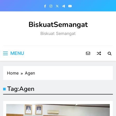
Skip
to
content
BiskuatSemangat
Biskuat Semangat
MENU
Home
Agen
Tag:
Agen