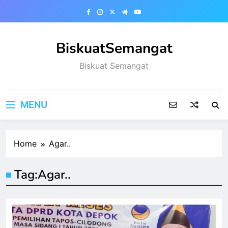
Skip
to
content
BiskuatSemangat
Biskuat Semangat
MENU
Home
Agar..
Tag:
Agar..