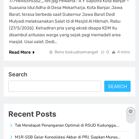
1779846395352_169.jpg Pewarta : A Y Saputra Kota Banjar –
Suasana Idul Adha di Desa Mekarharja, Kota Banjar, Jawa
Barat, terasa berbeda saat Gubernur Jawa Barat Dedi
Mulyadi melaksanakan Salat Id di Masjid Al Hikmah, Rabu
(27/5/2026). Kehadiran pria yang akrab disapa KDM itu
disambut antusias warga yang sejak pagi memadati area
masjid. Usai salat, Dedi…
Read More
Benz biskuatsemangat
0
4 mins
Search
SEARCH
Recent Posts
Tak Mendapat Penanganan Optimal di RSUD Kudungga,…
M1R-SSB Gelar Konsolidasi Akbar di PRJ, Siapkan Munas…