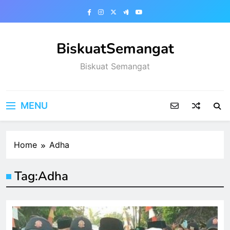
Skip
to
content
BiskuatSemangat
Biskuat Semangat
MENU
Home
Adha
Tag:
Adha