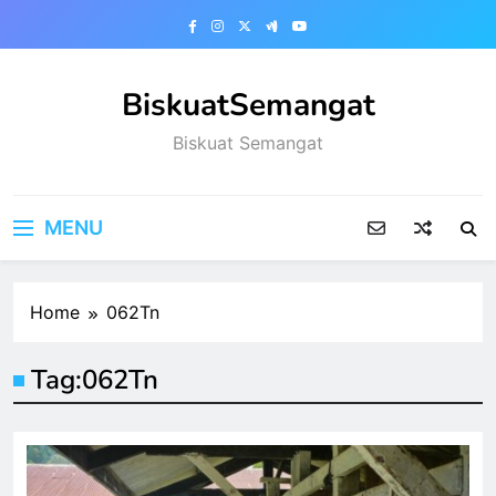
Skip
to
content
BiskuatSemangat
Biskuat Semangat
MENU
Home
062Tn
Tag:
062Tn