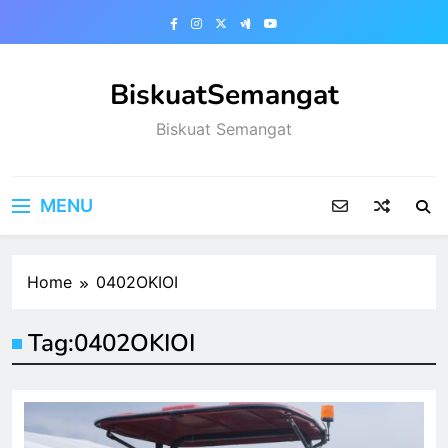
Skip
to
content
BiskuatSemangat
Biskuat Semangat
MENU
Home
0402OKIOI
Tag:
0402OKIOI