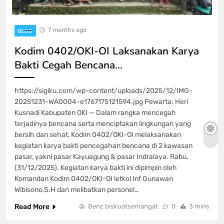
7 months ago
BLOG
Kodim 0402/OKI-OI Laksanakan Karya
Bakti Cegah Bencana…
https://sigiku.com/wp-content/uploads/2025/12/IMG-
20251231-WA0004-e1767175121594.jpg Pewarta: Heri
Kusnadi Kabupaten OKI — Dalam rangka mencegah
terjadinya bencana serta menciptakan lingkungan yang
bersih dan sehat, Kodim 0402/OKI-OI melaksanakan
kegiatan karya bakti pencegahan bencana di 2 kawasan
pasar, yakni pasar Kayuagung & pasar Indralaya. Rabu,
(31/12/2025). Kegiatan karya bakti ini dipimpin oleh
Komandan Kodim 0402/OKI-OI letkol Inf Gunawan
Wibisono,S.H dan melibatkan personel…
Read More
Benz biskuatsemangat
0
3 mins