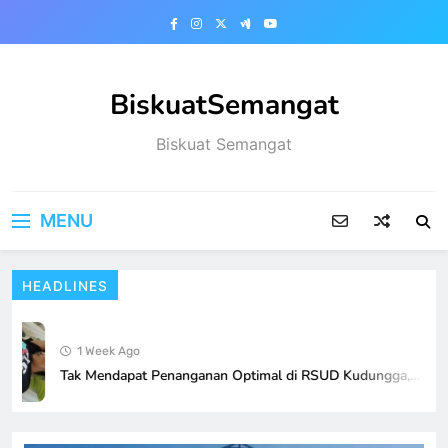
Skip
to
content
BiskuatSemangat
Biskuat Semangat
MENU
HEADLINES
1 Week Ago
Tak Mendapat Penanganan Optimal di RSUD Kudungga,…