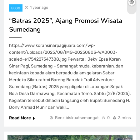
1 year ago
BLOG
“Batras 2025”, Ajang Promosi Wisata
Sumedang
https://www.koransinarpagijuara.com/wp-
content/uploads/2025/08/IMG-20250803-WA0003-
scaled-e1754227547388.jpg Pewarta : Jeky Epsa Koran
Sinar Pagi, Sumedang – Semangat muda, keberanian, dan
kecintaan kepada alam berpadu dalam gelaran Sabar
Merdeka Silaturahmi Bareng Barudak Trail Adventure
Sumedang (Batras) 2025 yang digelar di Lapangan Sepak
Bola Desa Darmawangi, Kecamatan Tomo, Sabtu (2/8/2025).
Kegiatan tersebut dihadiri langsung oleh Bupati Sumedang H.
Dony Ahmad Munir dan Wakil…
Read More
Benz biskuatsemangat
0
3 mins