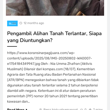
12 months ago
BLOG
Pengambil Alihan Tanah Terlantar, Siapa
yang Diuntungkan?
https://www.koransinarpagijuara.com/wp-
content/uploads/2025/08/IMG-20250802-WA0007-
e1754184349947.jpg Oleh : Nia Umma Zhafran (Aktivis
Muslimah) Dilansir dari kompas.com (18/07), Kementrian
Agraria dan Tata Ruang atau Badan Pertanahan Nasional
(ATR/BPN) menegaskan bahwa tanah yang dibiarkan tidak
digunakan atau tanah terlantar selama 2 tahun berpotensi
diambil alih negara. Ketentuan ini di atur dalam peraturan
pemerintah (PP) nomor 20 tahun 2021 tentang penertiban
kawasan dan…
Read More
Benz biskuatsemangat
0
7 mins