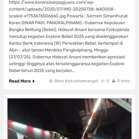
https://www.koransinarpagijuara.com/wp-
content/uploads/2025/07/IMG-20250728-WA0008-
scaled-e1753676506660.jpg Pewarta : Sermon Simanihuruk
Koran SINAR PAGI, PANGKALPINANG,-Gubernur Kepulauan
Bangka Belitung (Babel), Hidayat Arsani bersama Forkopimda
menutup kegiatan Explore Babel 2025 yang diselenggarakan
Kantor Bank Indonesia (BI) Perwakilan Babel, bertempat di
Alun – alun taman Merdeka Pangkalpinang, Minggu
(27/07/25). Gubernur Hidayat Arsani memberikan apresiasi
setinggi-tingginya atas terselenggaranya kegiatan Explore
Babel tahun 2025 yang berjalan…
Read More
Benz biskuatsemangat
0
3 mins