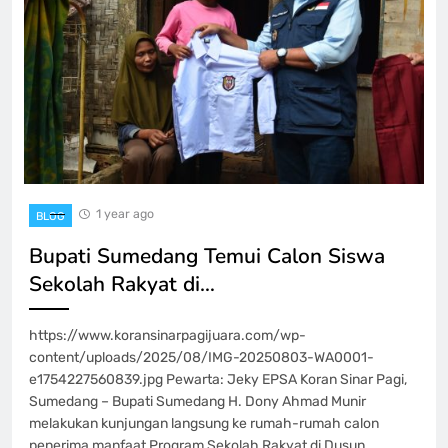
1 year ago
BLOG
Bupati Sumedang Temui Calon Siswa
Sekolah Rakyat di…
https://www.koransinarpagijuara.com/wp-
content/uploads/2025/08/IMG-20250803-WA0001-
e1754227560839.jpg Pewarta: Jeky EPSA Koran Sinar Pagi,
Sumedang – Bupati Sumedang H. Dony Ahmad Munir
melakukan kunjungan langsung ke rumah-rumah calon
penerima manfaat Program Sekolah Rakyat di Dusun