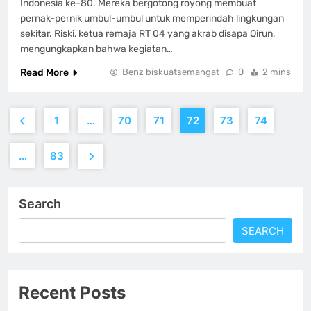
Indonesia ke-80. Mereka bergotong royong membuat
pernak-pernik umbul-umbul untuk memperindah lingkungan
sekitar. Riski, ketua remaja RT 04 yang akrab disapa Qirun,
mengungkapkan bahwa kegiatan…
Read More
Benz biskuatsemangat
0
2 mins
1
…
70
71
72
73
74
…
83
Search
SEARCH
Recent Posts