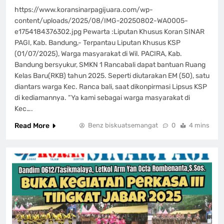
https://www.koransinarpagijuara.com/wp-
content/uploads/2025/08/IMG-20250802-WA0005-
e1754184376302.jpg Pewarta :Liputan Khusus Koran SINAR
PAGI, Kab. Bandung,- Terpantau Liputan Khusus KSP
(01/07/2025), Warga masyarakat di Wil. PACIRA, Kab.
Bandung bersyukur, SMKN 1 Rancabali dapat bantuan Ruang
Kelas Baru(RKB) tahun 2025. Seperti diutarakan EM (50), satu
diantars warga Kec. Ranca bali, saat dikonpirmasi Lipsus KSP
di kediamannya. “Ya kami sebagai warga masyarakat di
Kec….
Read More
Benz biskuatsemangat
0
4 mins