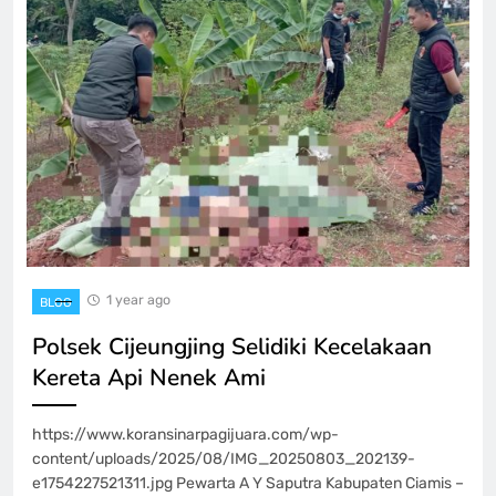
1 year ago
BLOG
Polsek Cijeungjing Selidiki Kecelakaan
Kereta Api Nenek Ami
https://www.koransinarpagijuara.com/wp-
content/uploads/2025/08/IMG_20250803_202139-
e1754227521311.jpg Pewarta A Y Saputra Kabupaten Ciamis –