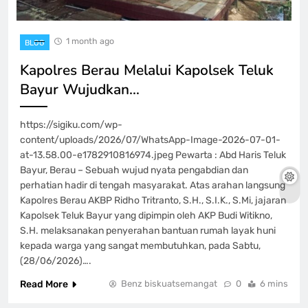
1 month ago
BLOG
Kapolres Berau Melalui Kapolsek Teluk
Bayur Wujudkan…
https://sigiku.com/wp-
content/uploads/2026/07/WhatsApp-Image-2026-07-01-
at-13.58.00-e1782910816974.jpeg Pewarta : Abd Haris Teluk
Bayur, Berau – Sebuah wujud nyata pengabdian dan
perhatian hadir di tengah masyarakat. Atas arahan langsung
Kapolres Berau AKBP Ridho Tritranto, S.H., S.I.K., S.Mi, jajaran
Kapolsek Teluk Bayur yang dipimpin oleh AKP Budi Witikno,
S.H. melaksanakan penyerahan bantuan rumah layak huni
kepada warga yang sangat membutuhkan, pada Sabtu,
(28/06/2026)….
Read More
Benz biskuatsemangat
0
6 mins