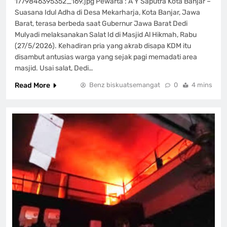
1779846395352_169.jpg Pewarta : A Y Saputra Kota Banjar –
Suasana Idul Adha di Desa Mekarharja, Kota Banjar, Jawa
Barat, terasa berbeda saat Gubernur Jawa Barat Dedi
Mulyadi melaksanakan Salat Id di Masjid Al Hikmah, Rabu
(27/5/2026). Kehadiran pria yang akrab disapa KDM itu
disambut antusias warga yang sejak pagi memadati area
masjid. Usai salat, Dedi…
Read More
Benz biskuatsemangat
0
4 mins