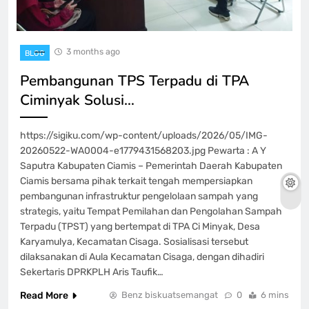
3 months ago
BLOG
Pembangunan TPS Terpadu di TPA
Ciminyak Solusi…
https://sigiku.com/wp-content/uploads/2026/05/IMG-
20260522-WA0004-e1779431568203.jpg Pewarta : A Y
Saputra Kabupaten Ciamis – Pemerintah Daerah Kabupaten
Ciamis bersama pihak terkait tengah mempersiapkan
pembangunan infrastruktur pengelolaan sampah yang
strategis, yaitu Tempat Pemilahan dan Pengolahan Sampah
Terpadu (TPST) yang bertempat di TPA Ci Minyak, Desa
Karyamulya, Kecamatan Cisaga. Sosialisasi tersebut
dilaksanakan di Aula Kecamatan Cisaga, dengan dihadiri
Sekertaris DPRKPLH Aris Taufik…
Read More
Benz biskuatsemangat
0
6 mins