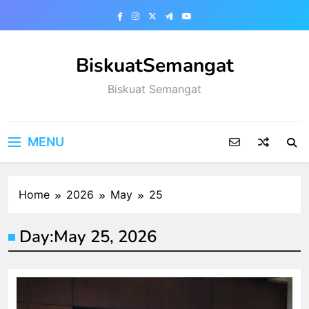
Skip
to
content
BiskuatSemangat
Biskuat Semangat
MENU
Home
2026
May
25
Day:
May 25, 2026