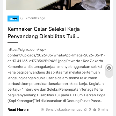
3 months ago
BLOG
Kemnaker Gelar Seleksi Kerja
Penyandang Disabilitas Tuli…
https://sigiku.com/wp-
content/uploads/2026/05/WhatsApp-Image-2026-05-11-
at-13.41.163-e1778562519462.jpeg Pewarta : Red Jakarta —
Kementerian Ketenagakerjaan menyelenggarakan seleksi
kerja bagi penyandang disabilitas Tuli melalui pertemuan
langsung dengan dunia usaha dalam skema rekrutmen
berbasis kompetensi dan kesetaraan akses kerja. Kegiatan
bertajuk “Interview dan Seleksi Penempatan Tenaga Kerja
bagi Penyandang Disabilitas Tuli pada PT Bumi Berkah Boga
(Kopi Kenangan)” ini dilaksanakan di Gedung Pusat Pasar…
Read More
Benz biskuatsemangat
0
5 mins