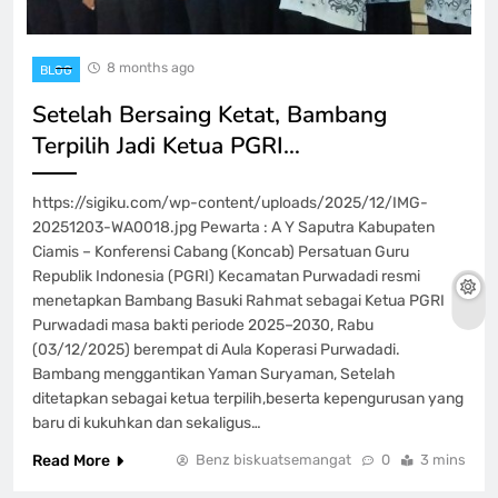
8 months ago
BLOG
Setelah Bersaing Ketat, Bambang
Terpilih Jadi Ketua PGRI…
https://sigiku.com/wp-content/uploads/2025/12/IMG-
20251203-WA0018.jpg Pewarta : A Y Saputra Kabupaten
Ciamis – Konferensi Cabang (Koncab) Persatuan Guru
Republik Indonesia (PGRI) Kecamatan Purwadadi resmi
menetapkan Bambang Basuki Rahmat sebagai Ketua PGRI
Purwadadi masa bakti periode 2025–2030, Rabu
(03/12/2025) berempat di Aula Koperasi Purwadadi.
Bambang menggantikan Yaman Suryaman, Setelah
ditetapkan sebagai ketua terpilih,beserta kepengurusan yang
baru di kukuhkan dan sekaligus…
Read More
Benz biskuatsemangat
0
3 mins