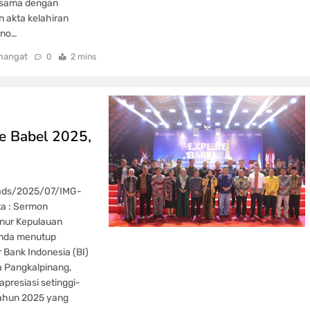
a sama dengan
 akta kelahiran
ono…
mangat
0
2 mins
e Babel 2025,
oads/2025/07/IMG-
a : Sermon
nur Kepulauan
imda menutup
 Bank Indonesia (BI)
a Pangkalpinang,
presiasi setinggi-
tahun 2025 yang