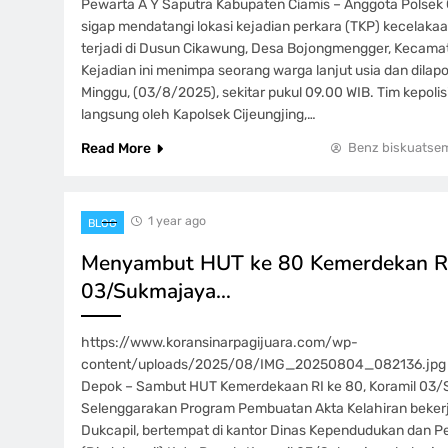
Pewarta A Y Saputra Kabupaten Ciamis – Anggota Polsek 
sigap mendatangi lokasi kejadian perkara (TKP) kecelakaa
terjadi di Dusun Cikawung, Desa Bojongmengger, Kecamat
Kejadian ini menimpa seorang warga lanjut usia dan dilapo
Minggu, (03/8/2025), sekitar pukul 09.00 WIB. Tim kepolis
langsung oleh Kapolsek Cijeungjing,…
Read More
Benz biskuatse
1 year ago
BLOG
Menyambut HUT ke 80 Kemerdekan RI
03/Sukmajaya…
https://www.koransinarpagijuara.com/wp-
content/uploads/2025/08/IMG_20250804_082136.jpg Pe
Depok – Sambut HUT Kemerdekaan RI ke 80, Koramil 03
Selenggarakan Program Pembuatan Akta Kelahiran beke
Dukcapil, bertempat di kantor Dinas Kependudukan dan Pe