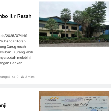
bo Ilir Resah
oads/2025/07/IMG-
 Suhendar Koran
bong Curug resah
si ban . Kurang lebih
inya sudah melebihi,
ruangan.Bahkan
mangat
0
2 mins
nji