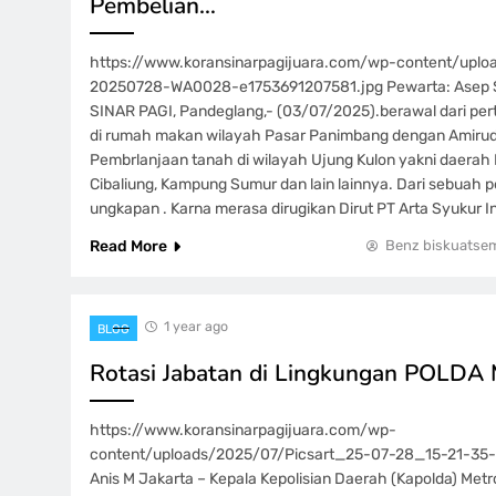
Pembelian…
https://www.koransinarpagijuara.com/wp-content/upl
20250728-WA0028-e1753691207581.jpg Pewarta: Asep 
SINAR PAGI, Pandeglang,- (03/07/2025).berawal dari per
di rumah makan wilayah Pasar Panimbang dengan Amirudi
Pembrlanjaan tanah di wilayah Ujung Kulon yakni daerah
Cibaliung, Kampung Sumur dan lain lainnya. Dari sebuah p
ungkapan . Karna merasa dirugikan Dirut PT Arta Syukur
Read More
Benz biskuatse
1 year ago
BLOG
Rotasi Jabatan di Lingkungan POLDA 
https://www.koransinarpagijuara.com/wp-
content/uploads/2025/07/Picsart_25-07-28_15-21-35-0
Anis M Jakarta – Kepala Kepolisian Daerah (Kapolda) Metro