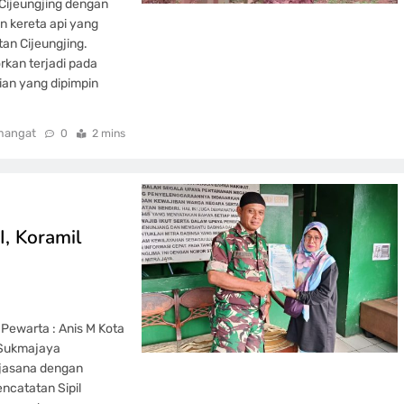
Cijeungjing dengan
n kereta api yang
an Cijeungjing.
rkan terjadi pada
ian yang dipimpin
mangat
0
2 mins
, Koramil
warta : Anis M Kota
/Sukmajaya
rjasana dengan
ncatatan Sipil