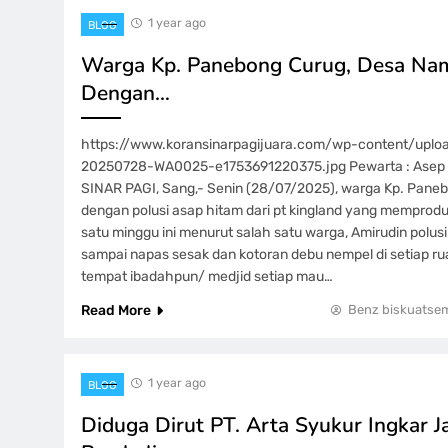
1 year ago
BLOG
Warga Kp. Panebong Curug, Desa Nam
Dengan…
https://www.koransinarpagijuara.com/wp-content/upl
20250728-WA0025-e1753691220375.jpg Pewarta : Asep
SINAR PAGI, Sang,- Senin (28/07/2025), warga Kp. Pane
dengan polusi asap hitam dari pt kingland yang memproduk
satu minggu ini menurut salah satu warga, Amirudin polus
sampai napas sesak dan kotoran debu nempel di setiap 
tempat ibadahpun/ medjid setiap mau…
Read More
Benz biskuatse
1 year ago
BLOG
Diduga Dirut PT. Arta Syukur Ingkar Ja