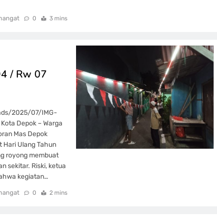
mangat
0
3 mins
4 / Rw 07
oads/2025/07/IMG-
Kota Depok – Warga
oran Mas Depok
 Hari Ulang Tahun
ong royong membuat
sekitar. Riski, ketua
bahwa kegiatan…
mangat
0
2 mins