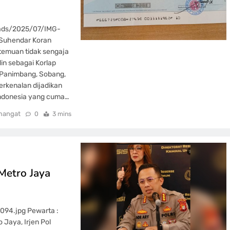
oads/2025/07/IMG-
Suhendar Koran
temuan tidak sengaja
n sebagai Korlap
 Panimbang, Sobang,
erkenalan dijadikan
 Indonesia yang cuma…
mangat
0
3 mins
Metro Jaya
94.jpg Pewarta :
 Jaya, Irjen Pol