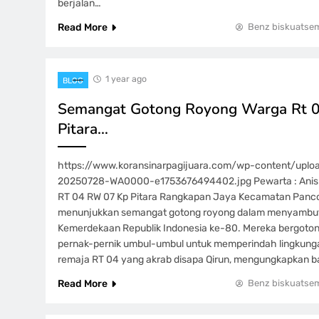
berjalan…
Read More
Benz biskuatse
1 year ago
BLOG
Semangat Gotong Royong Warga Rt 0
Pitara…
https://www.koransinarpagijuara.com/wp-content/upl
20250728-WA0000-e1753676494402.jpg Pewarta : Anis 
RT 04 RW 07 Kp Pitara Rangkapan Jaya Kecamatan Panc
menunjukkan semangat gotong royong dalam menyambut
Kemerdekaan Republik Indonesia ke-80. Mereka bergot
pernak-pernik umbul-umbul untuk memperindah lingkungan 
remaja RT 04 yang akrab disapa Qirun, mengungkapkan 
Read More
Benz biskuatse