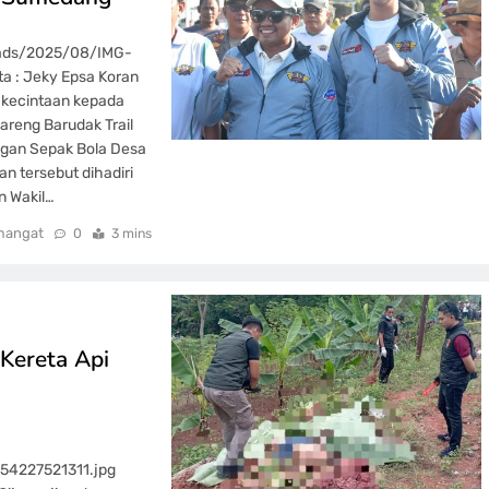
oads/2025/08/IMG-
 : Jeky Epsa Koran
 kecintaan kepada
areng Barudak Trail
ngan Sepak Bola Desa
 tersebut dihadiri
n Wakil…
mangat
0
3 mins
 Kereta Api
4227521311.jpg