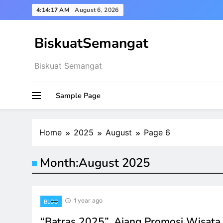
Skip
4:14:18 AM
August 6, 2026
to
content
BiskuatSemangat
Biskuat Semangat
Sample Page
Home
2025
August
Page 6
Month:
August 2025
1 year ago
BLOG
“Batras 2025”, Ajang Promosi Wisat