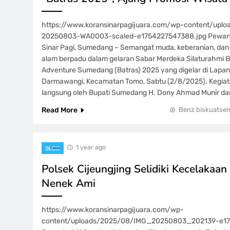
https://www.koransinarpagijuara.com/wp-content/upl
20250803-WA0003-scaled-e1754227547388.jpg Pewarta
Sinar Pagi, Sumedang – Semangat muda, keberanian, dan
alam berpadu dalam gelaran Sabar Merdeka Silaturahmi B
Adventure Sumedang (Batras) 2025 yang digelar di Lapa
Darmawangi, Kecamatan Tomo, Sabtu (2/8/2025). Kegiatan
langsung oleh Bupati Sumedang H. Dony Ahmad Munir da
Read More
Benz biskuatse
1 year ago
BLOG
Polsek Cijeungjing Selidiki Kecelakaan
Nenek Ami
https://www.koransinarpagijuara.com/wp-
content/uploads/2025/08/IMG_20250803_202139-e175