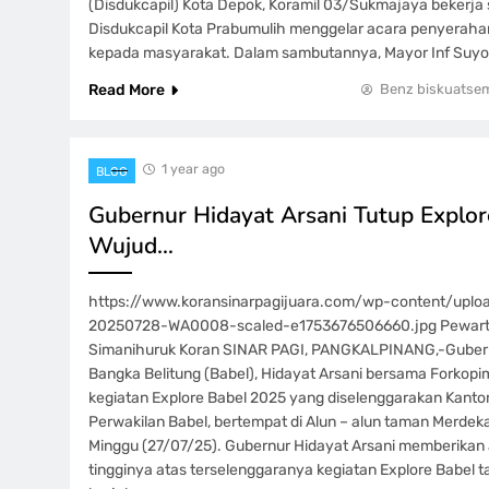
(Disdukcapil) Kota Depok, Koramil 03/Sukmajaya bekerj
Disdukcapil Kota Prabumulih menggelar acara penyerahan
kepada masyarakat. Dalam sambutannya, Mayor Inf Suy
Read More
Benz biskuatse
1 year ago
BLOG
Gubernur Hidayat Arsani Tutup Explor
Wujud…
https://www.koransinarpagijuara.com/wp-content/upl
20250728-WA0008-scaled-e1753676506660.jpg Pewart
Simanihuruk Koran SINAR PAGI, PANGKALPINANG,-Guber
Bangka Belitung (Babel), Hidayat Arsani bersama Forkop
kegiatan Explore Babel 2025 yang diselenggarakan Kantor
Perwakilan Babel, bertempat di Alun – alun taman Merdek
Minggu (27/07/25). Gubernur Hidayat Arsani memberikan a
tingginya atas terselenggaranya kegiatan Explore Babel 